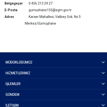
Belgegeçer
0 456 213 29 27
E-Posta
gumushane155@egm.gov.tr
Adres
Karaer Mahallesi, Valibey Sok. No:5
Merkez/Gümüşhane
MÜDÜRLÜĞÜMÜZ
HİZMETLERİMİZ
İŞLEMLER
GÜNDEM
İLETİŞİM