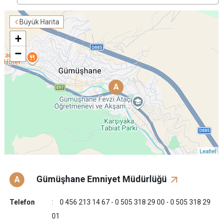
Büyük Harita
+
−
A
A
Leaflet
Gümüşhane Emniyet Müdürlüğü
A
Telefon
0 456 213 14 67 - 0 505 318 29 00 - 0 505 318 29
01